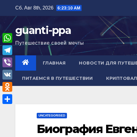
Перейти
Сб. Авг 8th, 2026
6:23:11 AM
к
содержимому
guanti-ppa
Путешествие своей мечты
W
h
T
ГЛАВНАЯ
НОВОСТИ ДЛЯ ПУТЕШ
a
e
V
t
ПИТАЕМСЯ В ПУТЕШЕСТВИИ
КРИПТОВАЛ
l
i
V
s
e
b
K
A
O
g
e
p
d
r
О
r
p
n
UNCATEGORISED
a
т
Биография Евге
o
m
п
k