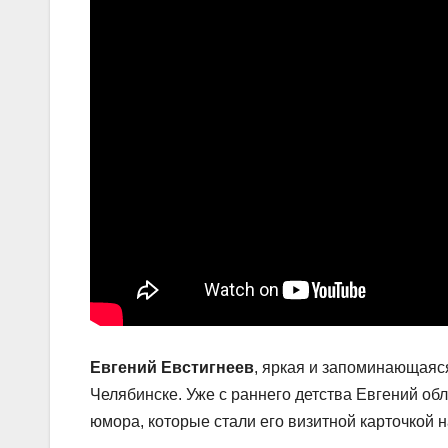
Евгений Евстигнеев
, яркая и запоминающаяся
Челябинске. Уже с раннего детства Евгений о
юмора, которые стали его визитной карточкой 