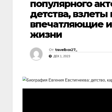
популярного акт
р
l
а
детства, взлеты
a
в
впечатляющие и
s
и
жизни
s
т
n
ь
i
От
travelbox27_
k
ДЕК 1, 2023
i