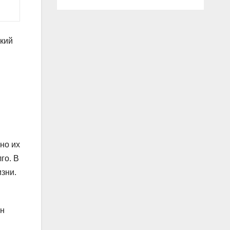
ский
но их
го. В
зни.
Он