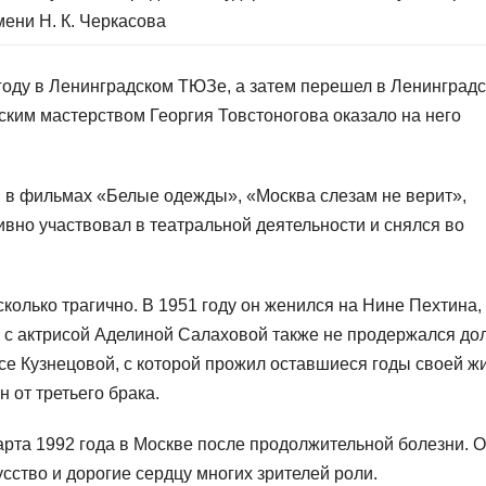
ени Н. К. Черкасова
 году в Ленинградском ТЮЗе, а затем перешел в Ленинград
ским мастерством Георгия Товстоногова оказало на него
 в фильмах «Белые одежды», «Москва слезам не верит»,
ивно участвовал в театральной деятельности и снялся во
олько трагично. В 1951 году он женился на Нине Пехтина, 
к с актрисой Аделиной Салаховой также не продержался дол
се Кузнецовой, с которой прожил оставшиеся годы своей жи
 от третьего брака.
арта 1992 года в Москве после продолжительной болезни. 
сство и дорогие сердцу многих зрителей роли.