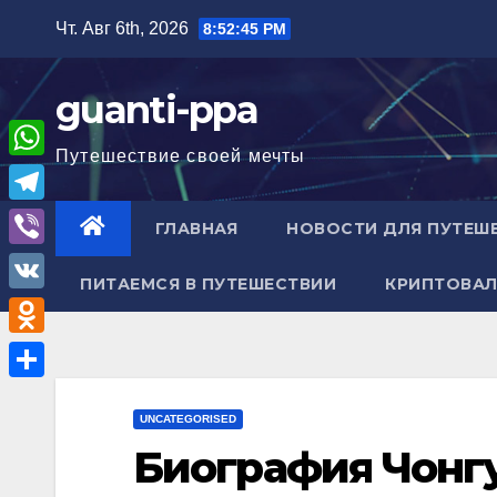
Перейти
Чт. Авг 6th, 2026
8:52:46 PM
к
содержимому
guanti-ppa
Путешествие своей мечты
W
h
T
ГЛАВНАЯ
НОВОСТИ ДЛЯ ПУТЕШ
a
e
V
t
ПИТАЕМСЯ В ПУТЕШЕСТВИИ
КРИПТОВАЛ
l
i
V
s
e
b
K
A
O
g
e
p
d
r
О
r
p
n
UNCATEGORISED
a
т
Биография Чонгу
o
m
п
k