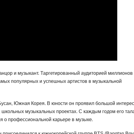
анцор и музыкант. Таргетированный аудиторией миллионов
 самых популярных и успешных артистов в музыкальной
 Бусан, Южная Корея. В юности он проявил большой интерес
х школьных музыкальных проектах. С каждым годом его тал
ся о профессиональной карьере в музыке.
он присоединился к южнокорейской группе BTS (Bangtan Boy