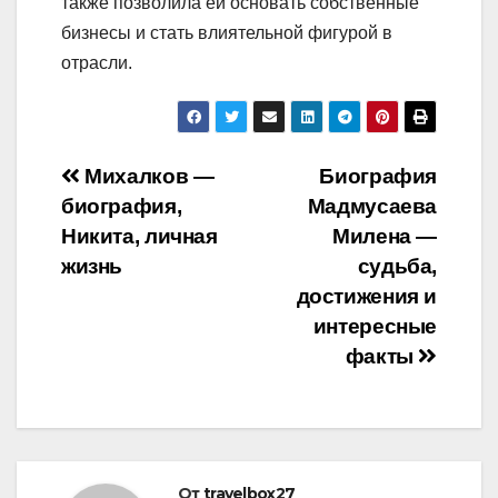
также позволила ей основать собственные
бизнесы и стать влиятельной фигурой в
отрасли.
Навигация
Михалков —
Биография
биография,
Мадмусаева
по
Никита, личная
Милена —
записям
жизнь
судьба,
достижения и
интересные
факты
От
travelbox27_