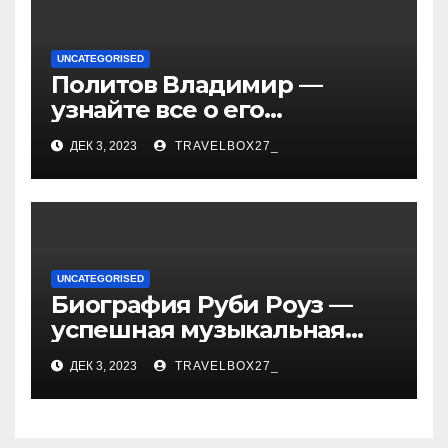
UNCATEGORISED
Политов Владимир —
узнайте все о его
биографии, возрасте и
ДЕК 3, 2023
TRAVELBOX27_
впечатляющих
достижениях!
UNCATEGORISED
Биография Руби Роуз —
успешная музыкальная
карьера, личная жизнь и
ДЕК 3, 2023
TRAVELBOX27_
знаковые достижения