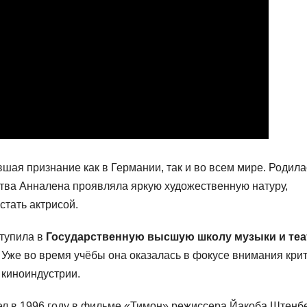
шая признание как в Германии, так и во всем мире. Родила
ства Анналена проявляла яркую художественную натуру,
стать актрисой.
тупила в
Государственную высшую школу музыки и теа
о. Уже во время учёбы она оказалась в фокусе внимания кри
 киноиндустрии.
л в 1996 году в фильме «Тимон» режиссера Йакоба Штенб