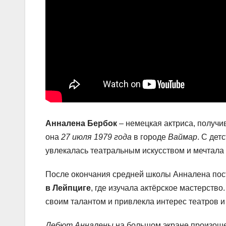
Анналена Бербок
– немецкая актриса, получив
она
27 июля 1979 года
в городе
Ваймар
. С дет
увлекалась театральным искусством и мечтала 
После окончания средней школы Анналена пос
в Лейпциге
, где изучала актёрское мастерств
своим талантом и привлекла интерес театров и
Дебют Анналены
на большом экране произоше