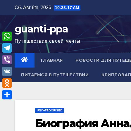
Перейти
Сб. Авг 8th, 2026
10:33:18 AM
к
содержимому
guanti-ppa
Путешествие своей мечты
W
h
T
ГЛАВНАЯ
НОВОСТИ ДЛЯ ПУТЕШ
a
e
V
t
ПИТАЕМСЯ В ПУТЕШЕСТВИИ
КРИПТОВАЛ
l
i
V
s
e
b
K
A
O
g
e
p
d
r
О
r
p
n
UNCATEGORISED
a
т
Биография Анна
o
m
п
k