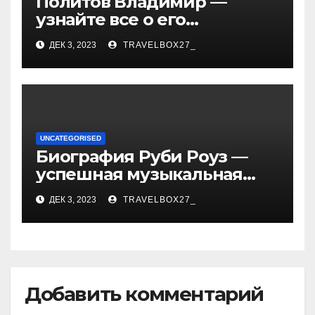
Политов Владимир —
узнайте все о его
биографии, возрасте и
ДЕК 3, 2023
TRAVELBOX27_
впечатляющих
достижениях!
UNCATEGORISED
Биография Руби Роуз —
успешная музыкальная
карьера, личная жизнь и
ДЕК 3, 2023
TRAVELBOX27_
знаковые достижения
Добавить комментарий