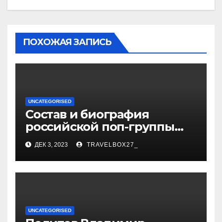
ПОХОЖАЯ ЗАПИСЬ
UNCATEGORISED
Состав и биография
российской поп-группы
«Иванушки интернешнл»
ДЕК 3, 2023
TRAVELBOX27_
— история успеха, музыка
и судьбы участников
UNCATEGORISED