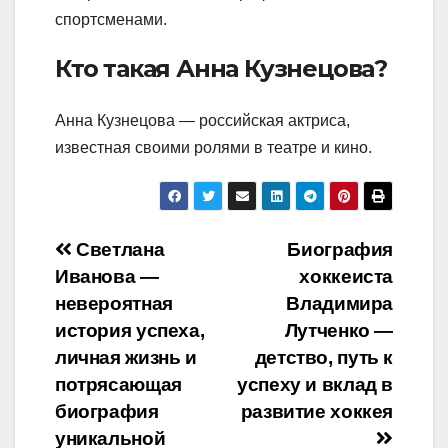
спортсменами.
Кто такая Анна Кузнецова?
Анна Кузнецова — российская актриса,
известная своими ролями в театре и кино.
Навигация
Светлана
Биография
Иванова —
хоккеиста
по
невероятная
Владимира
записям
история успеха,
Лутченко —
личная жизнь и
детство, путь к
потрясающая
успеху и вклад в
биография
развитие хоккея
уникальной