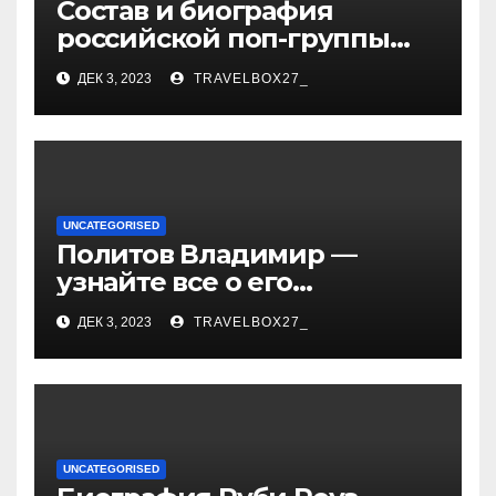
Состав и биография
российской поп-группы
«Иванушки интернешнл»
ДЕК 3, 2023
TRAVELBOX27_
— история успеха, музыка
и судьбы участников
UNCATEGORISED
Политов Владимир —
узнайте все о его
биографии, возрасте и
ДЕК 3, 2023
TRAVELBOX27_
впечатляющих
достижениях!
UNCATEGORISED