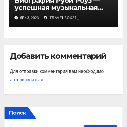
Биография Руби Роуз —
успешная музыкальная
карьера, личная жизнь и
ДЕК 3, 2023
TRAVELBOX27_
знаковые достижения
Добавить комментарий
Для отправки комментария вам необходимо
авторизоваться
.
Поиск