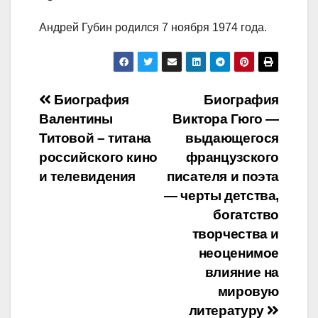
Андрей Губин родился 7 ноября 1974 года.
Навигация
Биография
Биография
Валентины
Виктора Гюго —
по
Титовой – титана
выдающегося
записям
российского кино
французского
и телевидения
писателя и поэта
— черты детства,
богатство
творчества и
неоценимое
влияние на
мировую
литературу