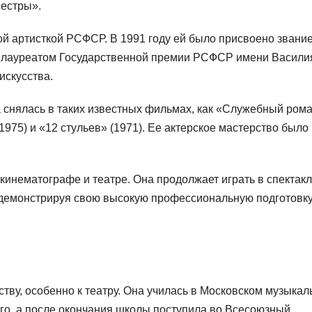
сестры».
ой артисткой РСФСР. В 1991 году ей было присвоено звани
ся лауреатом Государственной премии РСФСР имени Васили
искусства.
а снялась в таких известных фильмах, как «Служебный ром
1975) и «12 стульев» (1971). Ее актерское мастерство было
кинематографе и театре. Она продолжает играть в спектакл
 демонстрируя свою высокую профессиональную подготовку
ству, особенно к театру. Она училась в Московском музыкал
ого, а после окончания школы поступила во Всесоюзный