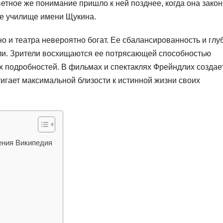
етное же понимание пришло к ней позднее, когда она зако
ое училище имени Щукина.
 и театра невероятно богат. Ее сбалансированность и глу
оли. Зрители восхищаются ее потрясающей способностью
их подробностей. В фильмах и спектаклях Фрейндлих создае
игает максимальной близости к истинной жизни своих
ения Википедия