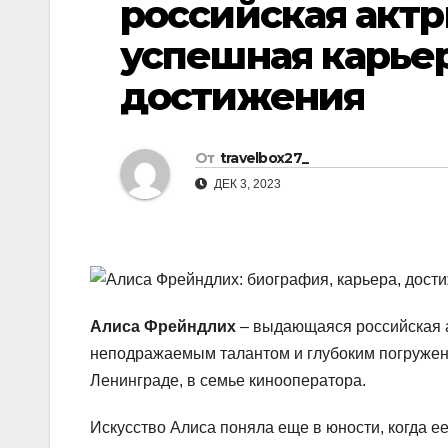
российская актр
р
l
а
успешная карье
a
в
достижения
s
и
s
т
n
От
travelbox27_
ь
ДЕК 3, 2023
i
k
i
Алиса Фрейндлих
– выдающаяся российская а
неподражаемым талантом и глубоким погружени
Ленинграде, в семье кинооператора.
Искусство Алиса поняла еще в юности, когда ее 