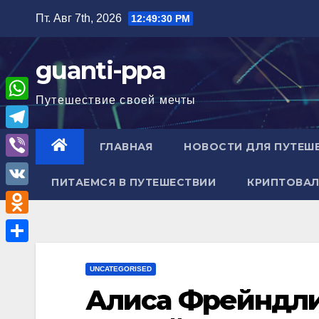
Перейти
Пт. Авг 7th, 2026
12:49:31 PM
к
содержимому
guanti-ppa
Путешествие своей мечты
W
h
T
ГЛАВНАЯ
НОВОСТИ ДЛЯ ПУТЕШ
a
e
V
t
ПИТАЕМСЯ В ПУТЕШЕСТВИИ
КРИПТОВАЛ
l
i
V
s
e
b
K
A
O
g
e
p
d
r
О
r
p
n
UNCATEGORISED
a
т
Алиса Фрейндли
o
m
п
k