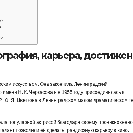
а?
?
х?
ография, карьера, достижен
рским искусством. Она закончила Ленинградский
о имени Н. К. Черкасова и в 1955 году присоединилась к
Р Ю. Я. Цветкова в Ленинградском малом драматическом т
стала популярной актрисой благодаря своему проникновенно
талант позволили ей сделать грандиозную карьеру в кино.