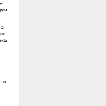
емя
ером
 Он
ах.
важды
ивно