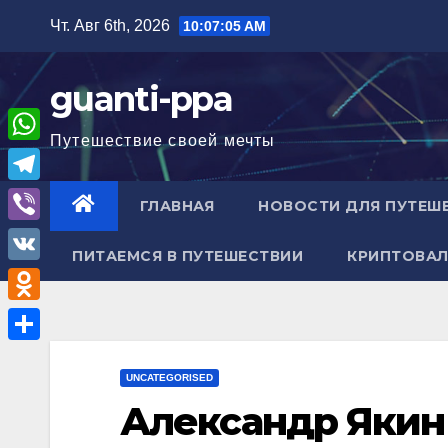
Перейти
Чт. Авг 6th, 2026
10:07:06 AM
к
содержимому
guanti-ppa
Путешествие своей мечты
W
h
T
ГЛАВНАЯ
НОВОСТИ ДЛЯ ПУТЕШ
a
e
V
t
ПИТАЕМСЯ В ПУТЕШЕСТВИИ
КРИПТОВАЛ
l
i
V
s
e
b
K
A
O
g
e
p
d
r
О
r
p
n
UNCATEGORISED
a
т
Александр Якин 
o
m
п
k