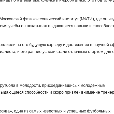
мпиад по математике, физике и информатике. Это подтолкн
осковский физико-технический институт (МФТИ), где он из
время учебы он показывал выдающиеся навыки и способност
овлияли на его будущую карьеру и достижения в научной с
иалиста, и его ранние успехи стали отличным стартом для 
 футбола в молодости, присоединившись к молодежным
выдающиеся способности и скоро привлек внимание тренер
осква», один из самых известных и успешных футбольных