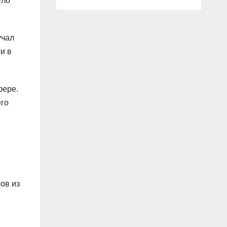
уло
учал
и в
фере.
его
ов из