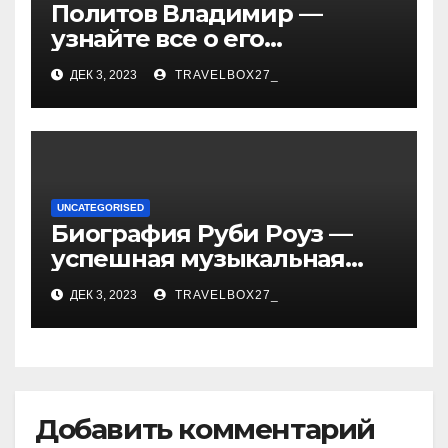
Политов Владимир —
узнайте все о его
биографии, возрасте и
ДЕК 3, 2023
TRAVELBOX27_
впечатляющих
достижениях!
UNCATEGORISED
Биография Руби Роуз —
успешная музыкальная
карьера, личная жизнь и
ДЕК 3, 2023
TRAVELBOX27_
знаковые достижения
Добавить комментарий