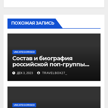
ПОХОЖАЯ ЗАПИСЬ
UNCATEGORISED
Состав и биография
российской поп-группы
«Иванушки интернешнл»
ДЕК 3, 2023
TRAVELBOX27_
— история успеха, музыка
и судьбы участников
UNCATEGORISED