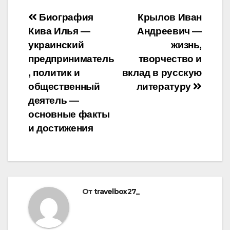
Навигация
Биография
Крылов Иван
Кива Илья —
Андреевич —
по
украинский
жизнь,
записям
предприниматель
творчество и
, политик и
вклад в русскую
общественный
литературу
деятель —
основные факты
и достижения
От
travelbox27_