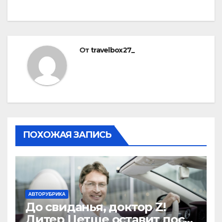
От
travelbox27_
ПОХОЖАЯ ЗАПИСЬ
АВТОРУБРИКА
До свиданья, доктор Z!
Дитер Цетше оставит пост