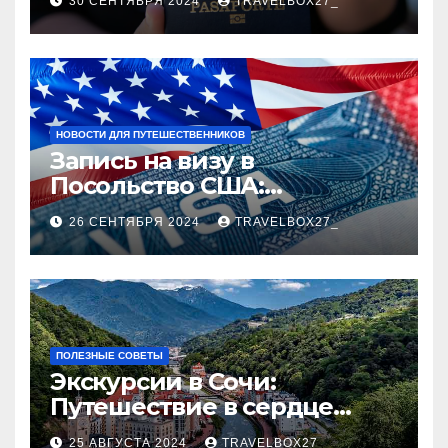
30 СЕНТЯБРЯ 2024
TRAVELBOX27_
НОВОСТИ ДЛЯ ПУТЕШЕСТВЕННИКОВ
Запись на визу в
Посольство США:
Пошаговое руководство
26 СЕНТЯБРЯ 2024
TRAVELBOX27_
ПОЛЕЗНЫЕ СОВЕТЫ
Экскурсии в Сочи:
Путешествие в сердце
Черноморского курорта
25 АВГУСТА 2024
TRAVELBOX27_