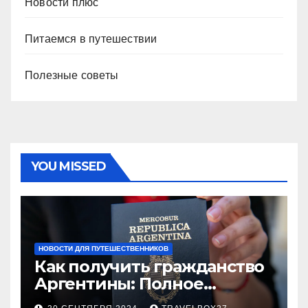
Новости плюс
Питаемся в путешествии
Полезные советы
YOU MISSED
НОВОСТИ ДЛЯ ПУТЕШЕСТВЕННИКОВ
Как получить гражданство
Аргентины: Полное
руководство