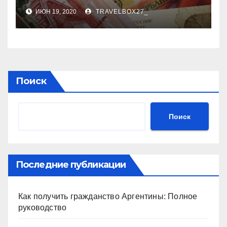
стало меньше
ИЮН 19, 2020
TRAVELBOX27_
Поиск
Поиск
Последние публикации
Как получить гражданство Аргентины: Полное
руководство