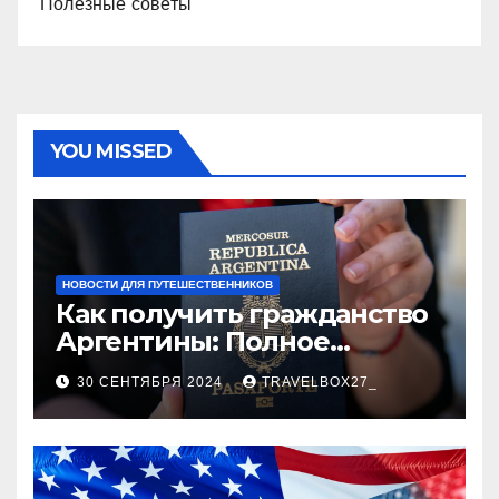
Полезные советы
YOU MISSED
НОВОСТИ ДЛЯ ПУТЕШЕСТВЕННИКОВ
Как получить гражданство
Аргентины: Полное
руководство
30 СЕНТЯБРЯ 2024
TRAVELBOX27_