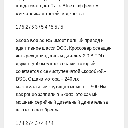
предложат цвет Race Blue с эффектом
«металлик» и третий ряд кресел.
1
/ 5
2
/ 5
3
/ 5
4
/ 5
5
/ 5
Skoda Kodiaq RS имеет полный привод и
адаптивное шасси DCC. Кроссовер оснащен
четырехцилиндровым дизелем 2.0 BiTDI с
двумя турбокомпрессорами, который
сочетается с семиступенчатой «коробкой»
DSG. Отдача мотора – 240 л.с.,
максимальный крутящий момент – 500 Нм.
Как ранее заявили в Skoda, это самый
мощный серийный дизельный двигатель за
всю историю бренда.
1
/ 4
2
/ 4
3
/ 4
4
/ 4