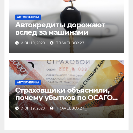
АВТОРУБРИКА
Автокредиты дорожают
вслед за машинами
ИЮН 19, 2020
TRAVELBOX27_
АВТОРУБРИКА
Страховщики объяснили,
почему убытков по ОСАГО
стало меньше
ИЮН 19, 2020
TRAVELBOX27_