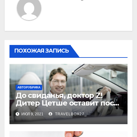
ПОХОЖАЯ ЗАПИСЬ
АВТОРУБРИКА
До свиданья, доктор Z!
Дитер Цетше оставит пост
главы концерна Daimler
ИЮЛ 9, 2021
TRAVELBOX27_