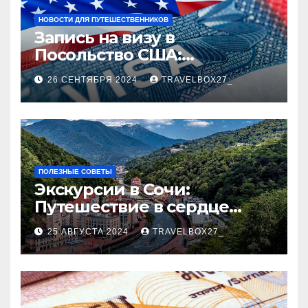
НОВОСТИ ДЛЯ ПУТЕШЕСТВЕННИКОВ
Запись на визу в
Посольство США:
Пошаговое руководство
26 СЕНТЯБРЯ 2024
TRAVELBOX27_
ПОЛЕЗНЫЕ СОВЕТЫ
Экскурсии в Сочи:
Путешествие в сердце
Черноморского курорта
25 АВГУСТА 2024
TRAVELBOX27_