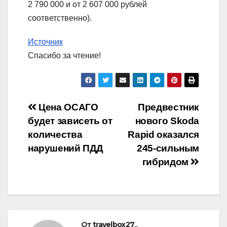
2 790 000 и от 2 607 000 рублей
соответственно).
Источник
Спасибо за чтение!
Навигация
Цена ОСАГО
Предвестник
будет зависеть от
нового Skoda
по
количества
Rapid оказался
записям
нарушений ПДД
245-сильным
гибридом
От
travelbox27_